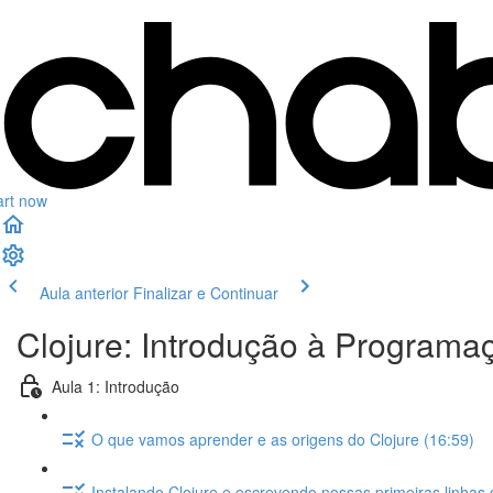
art now
Aula anterior
Finalizar e Continuar
Clojure: Introdução à Programa
Aula 1: Introdução
O que vamos aprender e as origens do Clojure (16:59)
Instalando Clojure e escrevendo nossas primeiras linhas 