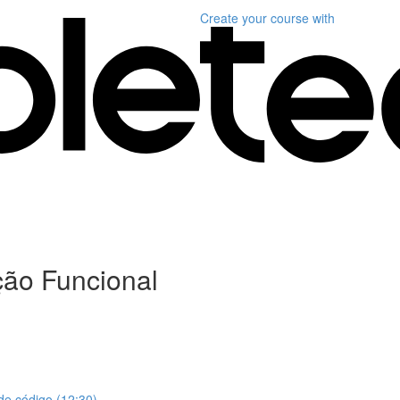
Create your course
with
ção Funcional
de código (12:30)